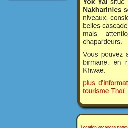
Yok Yai
situé
Nakharinles
s
niveaux, consi
belles cascade
mais attenti
chapardeurs.
Vous pouvez a
birmane, en r
Khwae.
plus d'informa
tourisme Thaï
Location vacances pattay