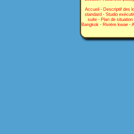
Accueil
-
Descriptif des l
standard
-
Studio exécuti
suite
-
Plan de situation
Bangkok
-
Rivière kwae
-
A