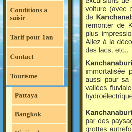
excursions de 
voiture (avec 
Conditions à
de
Kanchanab
saisir
remonter de K
plus impressi
Tarif pour 1an
Allez à la déc
des lacs, etc..
Contact
Kanchanabur
immortalisée 
Tourisme
aussi pour sa 
vallées fluvia
Pattaya
hydroélectriqu
Kanchanabur
Bangkok
par des paysag
grottes autref