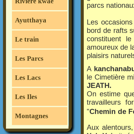
Rivière kwae
parcs nationaux
Ayutthaya
Les occasions
bord de rafts s
constituent l
Le train
amoureux de la
plaisirs nature
Les Parcs
A
kanchanabu
le Cimetière mi
Les Lacs
JEATH.
On estime que 
Les Iles
travailleurs f
"
Chemin de Fe
Montagnes
Aux alentours