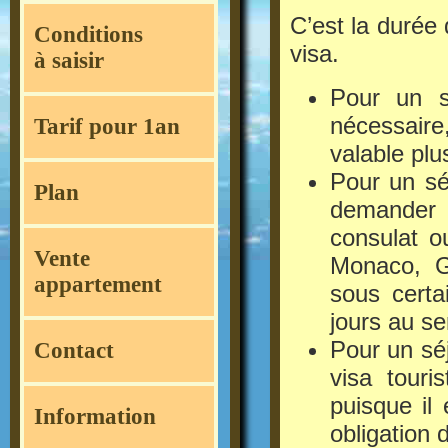
C’est la durée 
Conditions
visa.
à saisir
Pour un sé
nécessaire
Tarif pour 1an
valable plu
Pour un sé
Plan
demander u
consulat o
Vente
Monaco, Ge
appartement
sous certa
jours au se
Pour un séj
Contact
visa touri
puisque il
Information
obligation d