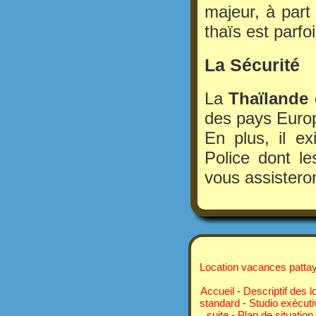
majeur, à part
thaïs est parfo
La Sécurité
La
Thaïlande
des pays Euro
En plus, il ex
Police dont le
vous assistero
Location vacances pattay
Accueil
-
Descriptif des l
standard
-
Studio exécuti
suite
-
Plan de situation