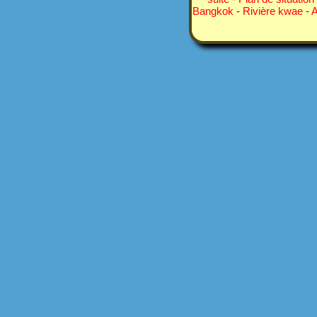
Bangkok
-
Rivière kwae
-
A