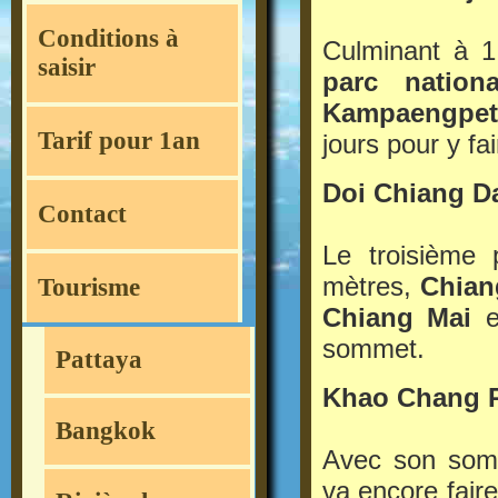
Conditions à
Culminant à 
saisir
parc natio
Kampaengpet
Tarif pour 1an
jours pour y f
Doi Chiang D
Contact
Le troisième
mètres,
Chian
Tourisme
Chiang Mai
et
sommet.
Pattaya
Khao Chang P
Bangkok
Avec son somm
va encore fair