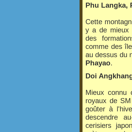
Phu Langka, 
Cette montagne
y a de mieux p
des formatio
comme des île
au dessus du n
Phayao
.
Doi Angkhang
Mieux connu c
royaux de SM
goûter à l'hi
descendre au
cerisiers jap