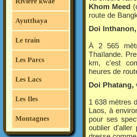
Rivière kwae
Khom Meed
(
route de Bang
Ayutthaya
Doi Inthanon
Le train
À 2 565 mètre
Thaïlande. Pre
Les Parcs
km, c'est co
heures de rout
Les Lacs
Doi Phatang,
Les Iles
1 638 mètres d'
Laos, à envir
Montagnes
pour ses spect
oublier d'alle
dresse comme 