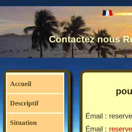
Contactez nous 
Accueil
pou
Descriptif
Émail : reserv
Situation
Émail :
reserv