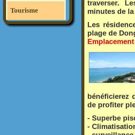
traverser. L
Tourisme
minutes de la
Les
résidenc
plage de
Don
Emplacement 
bénéficierez 
de profiter p
-
Superbe pis
-
Climatisatio
-
surveillance