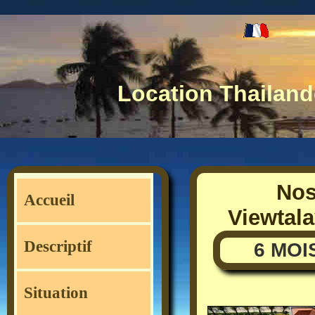
Location Thailand
Nos
Accueil
Viewtala
Descriptif
6 MOI
Situation