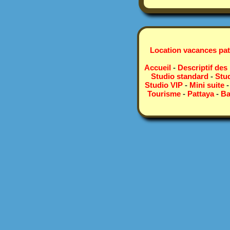
Location vacances pat
Accueil
-
Descriptif des
Studio standard
-
Stud
Studio VIP
-
Mini suite
Tourisme
-
Pattaya
-
Ba