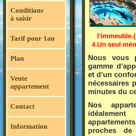
Conditions
à saisir
l'immeuble.(pa
Tarif pour 1an
4.Un seul ména
Nous vous 
Plan
gamme d'
app
et d'un
confor
Vente
nécessaires 
appartement
minutes du c
Nos
appart
Contact
idéalement
appartements
Information
proches d